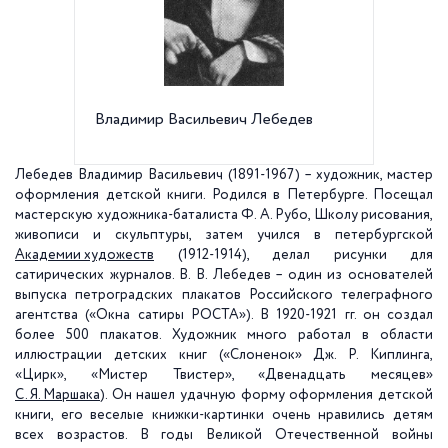
Владимир Васильевич Лебедев
В.В. Ле
Лебеде
Лебедев Владимир Васильевич (1891-1967) – художник, мастер
оформления детской книги. Родился в Петербурге. Посещал
мастерскую художника-баталиста Ф. А. Рубо, Школу рисования,
живописи и скульптуры, затем учился в петербургской
Академии художеств
(1912-1914), делал рисунки для
сатирических журналов. В. В. Лебедев – один из основателей
выпуска петроградских плакатов Российского телеграфного
агентства («Окна сатиры РОСТА»). В 1920-1921 гг. он создал
более 500 плакатов. Художник много работал в области
иллюстрации детских книг («Слоненок» Дж. Р. Киплинга,
«Цирк», «Мистер Твистер», «Двенадцать месяцев»
С. Я. Маршака
). Он нашел удачную форму оформления детской
книги, его веселые книжки-картинки очень нравились детям
всех возрастов. В годы Великой Отечественной войны