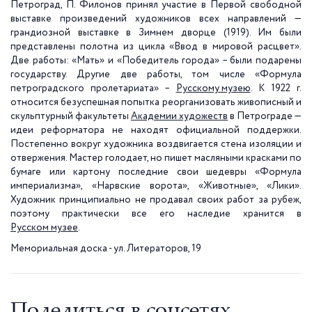
Петроград, П. Филонов принял участие в Первой свободной
выставке произведений художников всех направлений —
грандиозной выставке в Зимнем дворце (1919). Им были
представлены полотна из цикла «Ввод в мировой расцвет».
Две работы: «Мать» и «Победитель города» – были подарены
государству. Другие две работы, том числе «Формула
петроградского пролетариата» –
Русскому музею
. К 1922 г.
относится безуспешная попытка реорганизовать живописный и
скульптурный факультеты
Академии художеств
в Петрограде —
идеи реформатора не находят официальной поддержки.
Постепенно вокруг художника воздвигается стена изоляции и
отвержения. Мастер голодает, но пишет масляными красками по
бумаге или картону последние свои шедевры «Формула
империализма», «Нарвские ворота», «Животные», «Лики».
Художник принципиально не продавал своих работ за рубеж,
поэтому практически все его наследие хранится в
Русском музее
.
Мемориальная доска - ул. Литераторов, 19