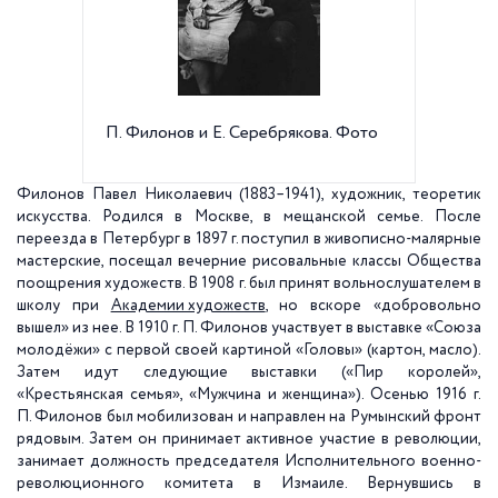
П. Филонов и Е. Серебрякова. Фото
П.Н. Фи
Филонов Павел Николаевич (1883–1941), художник, теоретик
искусства. Родился в Москве, в мещанской семье. После
переезда в Петербург в 1897 г. поступил в живописно-малярные
мастерские, посещал вечерние рисовальные классы Общества
поощрения художеств. В 1908 г. был принят вольнослушателем в
школу при
Академии художеств
, но вскоре «добровольно
вышел» из нее. В 1910 г. П. Филонов участвует в выставке «Союза
молодёжи» с первой своей картиной «Головы» (картон, масло).
Затем идут следующие выставки («Пир королей»,
«Крестьянская семья», «Мужчина и женщина»). Осенью 1916 г.
П. Филонов был мобилизован и направлен на Румынский фронт
рядовым. Затем он принимает активное участие в революции,
занимает должность председателя Исполнительного военно-
революционного комитета в Измаиле. Вернувшись в