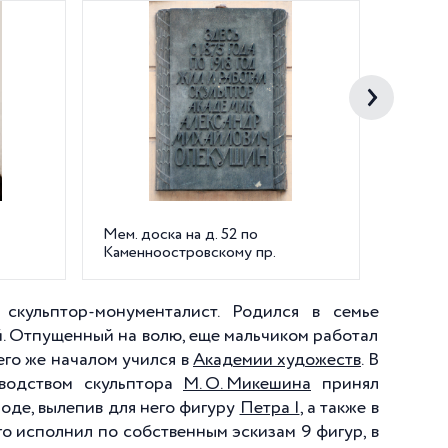
Мем. доска на д. 52 по
Петерб
Каменноостровскому пр.
Пушкин
улице. 
А.М. О
скульптор-монументалист. Родился в семье
й. Отпущенный на волю, еще мальчиком работал
его же началом учился в
Академии художеств
. В
оводством скульптора
М. О. Микешина
принял
оде, вылепив для него фигуру
Петра I
, а также в
го исполнил по собственным эскизам 9 фигур, в