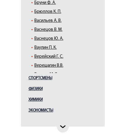
Бруни Ф. А.
Брюллов К. П.
Васильев А. В.
Васнецов В. М.
Васнецов Ю. А.
Ваулин П. К.
Верейский Г. С.
Верещагин В.В.
Виллие М. Я.
СПОРТСМЕНЫ
Виррих Э. Ф.
ФИЗИКИ
Врубель М. А.
ХИМИКИ
Галактионов С. Ф.
Гауш А. Ф.
ЭКОНОМИСТЫ
Глебова Т. Н.
Гоголев К.А.