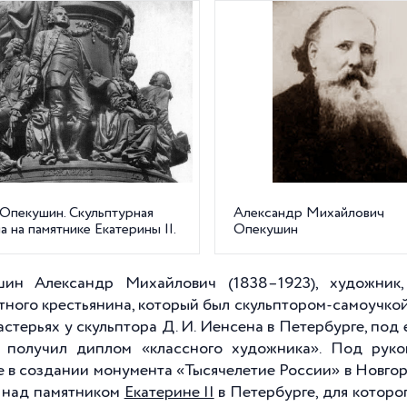
 Опекушин. Скульптурная
Александр Михайлович
а на памятнике Екатерины II.
Опекушин
ин Александр Михайлович (1838–1923), художник, 
тного крестьянина, который был скульптором-самоучко
астерьях у скульптора Д. И. Иенсена в Петербурге, под 
. получил диплом «классного художника». Под рук
е в создании монумента «Тысячелетие России» в Новгор
 над памятником
Екатерине II
в Петербурге, для которо