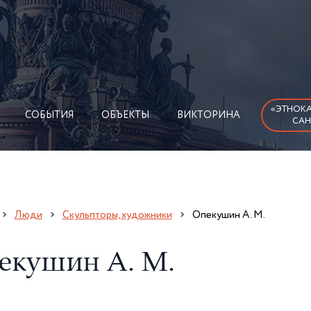
«ЭТНОКА
СОБЫТИЯ
ОБЪЕКТЫ
ВИКТОРИНА
САН
Люди
Скульпторы, художники
Опекушин А. М.
екушин А. М.