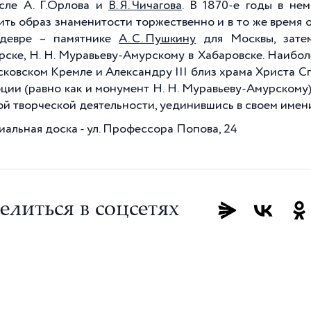
сле А. Г.Орлова и
В. Я. Чичагова
. В 1870-е годы в не
ить образ знаменитости торжественно и в то же время 
едевре – памятнике
А. С. Пушкину
для Москвы, зате
рске, Н. Н. Муравьеву-Амурскому в Хабаровске. Наибо
осковском Кремле и Александру III близ храма Христа 
ции (равно как и монумент Н. Н. Муравьеву-Амурскому)
ой творческой деятельности, уединившись в своем имен
альная доска - ул. Профессора Попова, 24
елиться в соцсетях