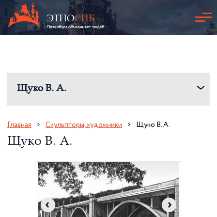
Щуко В. А.
Главная
Скульпторы, художники
Щуко В. А.
Щуко В. А.