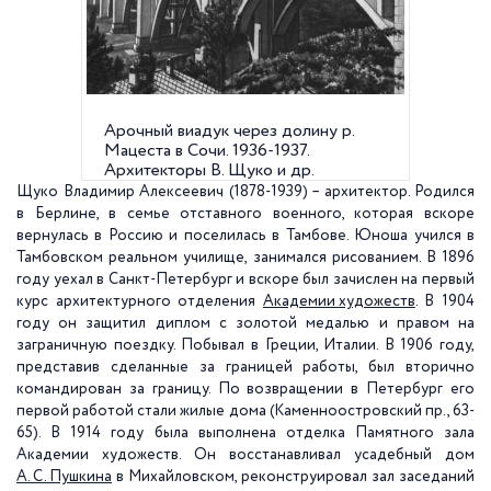
Арочный виадук через долину р.
Памятн
Мацеста в Сочи. 1936-1937.
Финлянд
Архитекторы В. Щуко и др.
Евсеев,
Гельфре
Щуко Владимир Алексеевич (1878-1939) – архитектор. Родился
в Берлине, в семье отставного военного, которая вскоре
вернулась в Россию и поселилась в Тамбове. Юноша учился в
Тамбовском реальном училище, занимался рисованием. В 1896
году уехал в Санкт-Петербург и вскоре был зачислен на первый
курс архитектурного отделения
Академии художеств
. В 1904
году он защитил диплом с золотой медалью и правом на
заграничную поездку. Побывал в Греции, Италии. В 1906 году,
представив сделанные за границей работы, был вторично
командирован за границу. По возвращении в Петербург его
первой работой стали жилые дома (Каменноостровский пр., 63-
65). В 1914 году была выполнена отделка Памятного зала
Академии художеств. Он восстанавливал усадебный дом
А. С. Пушкина
в Михайловском, реконструировал зал заседаний