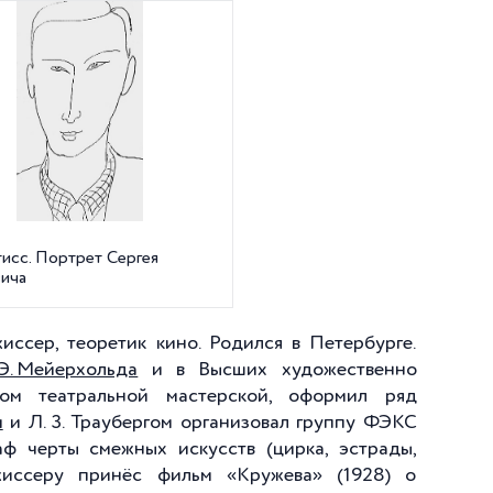
исс. Портрет Сергея
ича
ссер, теоретик кино. Родился в Петербурге.
 Э. Мейерхольда
и в Высших художественно
ком театральной мастерской, оформил ряд
м
и Л. 3. Траубергом организовал группу ФЭКС
аф черты смежных искусств (цирка, эстрады,
жиссеру принёс фильм «Кружева» (1928) о