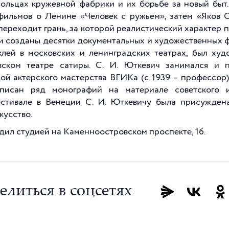
ольцах кружевной фабрики и их борьбе за новый быт.
фильмов о Ленине «Человек с ружьем», затем «Яков С
переходит грань, за которой реалистический характер 
и созданы десятки документальных и художественных ф
клей в московских и ленинградских театрах, был х
ском театре сатиры. С. И. Юткевич занимался и п
ой актерского мастерства ВГИКа (с 1939 – профессор)
исан ряд монографий на материале советского и 
стивале в Венеции С. И. Юткевичу была присужден
кусство.
дил студией на Каменноостровском проспекте, 16.
елиться в соцсетях