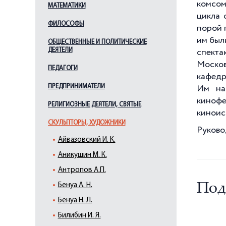
комсом
МАТЕМАТИКИ
цикла 
ФИЛОСОФЫ
порой 
им был
ОБЩЕСТВЕННЫЕ И ПОЛИТИЧЕСКИЕ
ДЕЯТЕЛИ
спекта
Москов
ПЕДАГОГИ
кафедр
ПРЕДПРИНИМАТЕЛИ
Им нап
кинофе
РЕЛИГИОЗНЫЕ ДЕЯТЕЛИ, СВЯТЫЕ
киноис
СКУЛЬПТОРЫ, ХУДОЖНИКИ
Руково
Айвазовский И. К.
Аникушин М. К.
Антропов А.П.
Под
Бенуа А. Н.
Бенуа Н. Л.
Билибин И. Я.