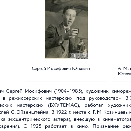
Сергей Иосифович Юткевич
А. Мат
Юткев
ч Сергей Иосифович (1904–1985), художник, кинорежи
я в режиссерских мастерских под руководством
В.
ческих мастерских (ВХУТЕМАС), работал художни
клей С. Эйзенштейна. В 1922 г. месте с
Г. М. Козинцевы
ка эксцентрического актера), внесшую в кинематогр
озрения). С 1925 работает в кино. Признание ре