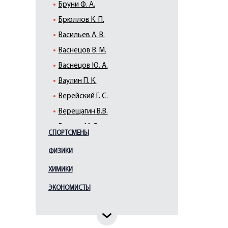
Бруни Ф. А.
Брюллов К. П.
Васильев А. В.
Васнецов В. М.
Васнецов Ю. А.
Ваулин П. К.
Верейский Г. С.
Верещагин В.В.
Виллие М. Я.
СПОРТСМЕНЫ
Виррих Э. Ф.
ФИЗИКИ
Врубель М. А.
ХИМИКИ
Галактионов С. Ф.
Гауш А. Ф.
ЭКОНОМИСТЫ
Глебова Т. Н.
Гоголев К.А.