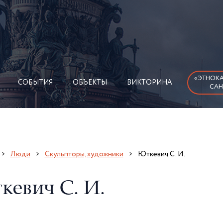
«ЭТНОКА
СОБЫТИЯ
ОБЪЕКТЫ
ВИКТОРИНА
САН
Люди
Скульпторы, художники
Юткевич С. И.
кевич С. И.