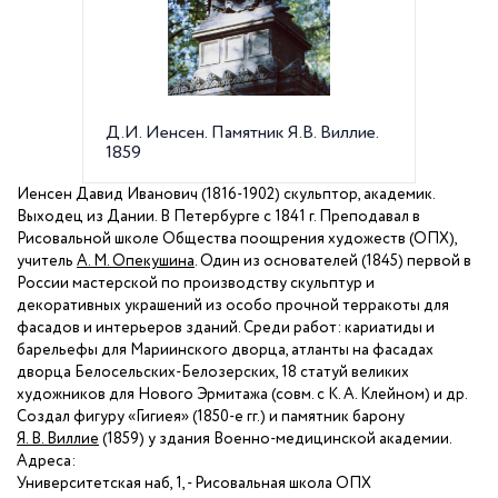
Д.И. Иенсен. Памятник Я.В. Виллие.
Д.И. Ие
1859
дворца
Иенсен Давид Иванович (1816-1902) скульптор, академик.
Выходец из Дании. В Петербурге с
1841 г
. Преподавал в
Рисовальной школе Общества поощрения художеств (ОПХ),
учитель
А. М. Опекушина
. Один из основателей (1845) первой в
России мастерской по производству скульптур и
декоративных украшений из особо прочной терракоты для
фасадов и интерьеров зданий. Среди работ: кариатиды и
барельефы для Мариинского дворца, атланты на фасадах
дворца Белосельских-Белозерских, 18 статуй великих
художников для Нового Эрмитажа (совм. с К. А. Клейном) и др.
Создал фигуру «Гигиея» (1850-е гг.) и памятник барону
Я. В. Виллие
(1859) у здания Военно-медицинской академии.
Адреса:
Университетская наб, 1, - Рисовальная школа ОПХ