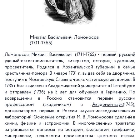
Михаил Васильевич Ломоносов
Портре
(1711-1765)
неизвес
Ломоносов Михаил Васильевич (1711-1765) - первый русский
ученый-естествоиспытатель, литератор, историк, художник,
просветитель. Родился в Архангельской губернии в семье
крестьянина-помора. В январе 1731 г., выдав себя за дворянина,
поступил в Московскую Славяно-греко-латинскую академию. В
1735 г. был зачислен в Академический университет в Петербурге
и отправлен (1736) на 5 лет для обучения в Германию. По
возвращении в Россию становится первым русским
профессором (академиком) в
Академии наук
(1745),
организатором первых в России научно-исследовательских
лабораторий. Основные открытия М. В. Ломоносова сделаны в
химии, физике и астрономии. В многочисленных трактатах
затрагиваются вопросы по истории, филологии, геофизики,
минералогии, технологии производства цветного стекла.