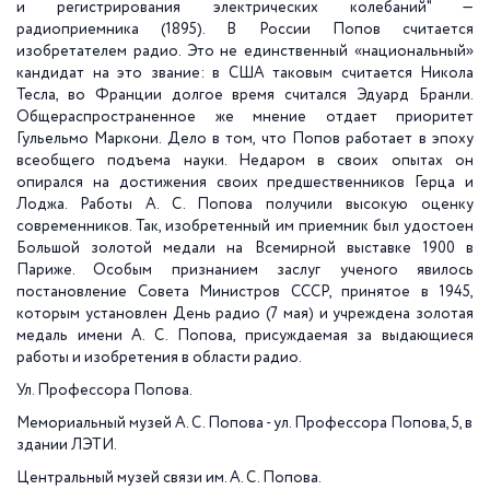
и регистрирования электрических колебаний" —
радиоприемника (1895). В России Попов считается
изобретателем радио. Это не единственный «национальный»
кандидат на это звание: в США таковым считается Никола
Тесла, во Франции долгое время считался Эдуард Бранли.
Общераспространенное же мнение отдает приоритет
Гульельмо Маркони. Дело в том, что Попов работает в эпоху
всеобщего подъема науки. Недаром в своих опытах он
опирался на достижения своих предшественников Герца и
Лоджа. Работы А. С. Попова получили высокую оценку
современников. Так, изобретенный им приемник был удостоен
Большой золотой медали на Всемирной выставке 1900 в
Париже. Особым признанием заслуг ученого явилось
постановление Совета Министров СССР, принятое в 1945,
которым установлен День радио (7 мая) и учреждена золотая
медаль имени А. С. Попова, присуждаемая за выдающиеся
работы и изобретения в области радио.
Ул. Профессора Попова.
Мемориальный музей А. С. Попова - ул. Профессора Попова, 5, в
здании ЛЭТИ.
Центральный музей связи им. А. С. Попова.