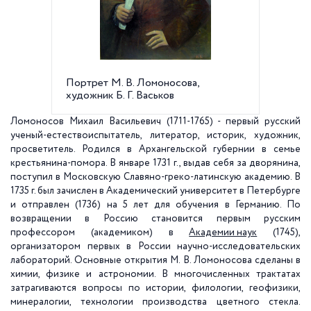
Портрет М. В. Ломоносова,
Ф. И. Ш
художник Б. Г. Васьков
Ломоно
Ломоносов Михаил Васильевич (1711-1765) - первый русский
ученый-естествоиспытатель, литератор, историк, художник,
просветитель. Родился в Архангельской губернии в семье
крестьянина-помора. В январе
1731 г
., выдав себя за дворянина,
поступил в Московскую Славяно-греко-латинскую академию. В
1735 г
. был зачислен в Академический университет в Петербурге
и отправлен (1736) на 5 лет для обучения в Германию. По
возвращении в Россию становится первым русским
профессором (академиком) в
Академии наук
(1745),
организатором первых в России научно-исследовательских
лабораторий. Основные открытия М. В. Ломоносова сделаны в
химии, физике и астрономии. В многочисленных трактатах
затрагиваются вопросы по истории, филологии, геофизики,
минералогии, технологии производства цветного стекла.