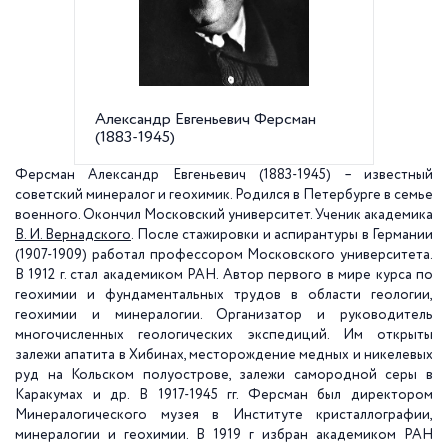
Александр Евгеньевич Ферсман
Мемори
(1883-1945)
жил А. 
Шмидта,
Ферсман Александр Евгеньевич (1883-1945) – известный
советский минералог и геохимик. Родился в Петербурге в семье
военного. Окончил Московский университет. Ученик академика
В. И. Вернадского
. После стажировки и аспирантуры в Германии
(1907-1909) работал профессором Московского университета.
В
1912 г
. стал академиком РАН. Автор первого в мире курса по
геохимии и фундаментальных трудов в области геологии,
геохимии и минералогии. Организатор и руководитель
многочисленных геологических экспедиций. Им открыты
залежи апатита в Хибинах, месторождение медных и никелевых
руд на Кольском полуострове, залежи самородной серы в
Каракумах и др. В 1917-1945 гг. Ферсман был директором
Минералогического музея в Институте кристаллографии,
минералогии и геохимии. В
1919 г
избран академиком РАН