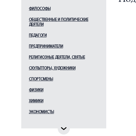
Месмахер М. Е.
ФИЛОСОФЫ
Монферран О.
ОБЩЕСТВЕННЫЕ И ПОЛИТИЧЕСКИЕ
ДЕЯТЕЛИ
Парланд А. А.
Растрелли Б. Ф. (В.В.)
ПЕДАГОГИ
Ринальди А.
ПРЕДПРИНИМАТЕЛИ
Росси К. И.
РЕЛИГИОЗНЫЕ ДЕЯТЕЛИ, СВЯТЫЕ
Руска Л.
СКУЛЬПТОРЫ, ХУДОЖНИКИ
Свиньин В. Ф.
СПОРТСМЕНЫ
Старов И. Е.
Стасов В. П.
ФИЗИКИ
Таманян А. И.
ХИМИКИ
Тома де Томон Ж.
ЭКОНОМИСТЫ
Тон К. А.
Трезини Д.
Фомин И. А.