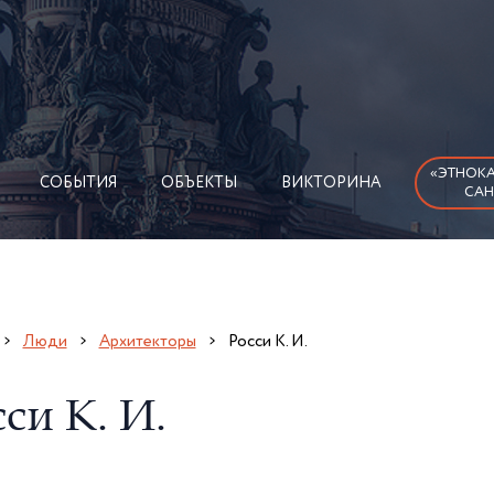
«ЭТНОКА
СОБЫТИЯ
ОБЪЕКТЫ
ВИКТОРИНА
САН
Люди
Архитекторы
Росси К. И.
си К. И.