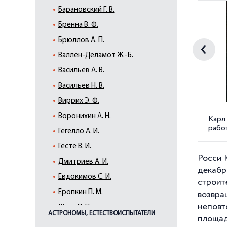
Барановский Г. В.
Бренна В. Ф.
Брюллов А. П.
Валлен-Деламот Ж.-Б.
Васильев А. В.
Васильев Н. В.
Виррих Э. Ф.
Воронихин А. Н.
Карл
рабо
Гегелло А. И.
Гесте В. И.
Росси 
Дмитриев А. И.
декабр
Евдокимов С. И.
строит
Еропкин П. М.
возвра
неповт
Жако П. П.
АСТРОНОМЫ, ЕСТЕСТВОИСПЫТАТЕЛИ
площад
Земцов М. Г.