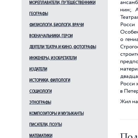
ансамб
МОРЕПЛАВАТЕЛИ, ПУТЕШЕСТВЕННИКИ
Ильин Л. А.
ним; 
ГЕОГРАФЫ
Кавос А. К.
Театра
Росси 
Каменский В. А.
ФИЗИОЛОГИ, БИОЛОГИ, ВРАЧИ
Особен
Камерон Ч.
ВОЕНАЧАЛЬНИКИ, ГЕРОИ
о гени
Кваренги Дж.
Строго
ДЕЯТЕЛИ ТЕАТРА И КИНО, ФОТОГРАФЫ
Квасов А. В.
строит
ИНЖЕНЕРЫ, ИЗОБРЕТАТЕЛИ
предпо
Китнер И. С.
матери
ИЗДАТЕЛИ
Кокоринов А. Ф.
двадца
Косяков В. А.
ИСТОРИКИ, ФИЛОЛОГИ
Росси 
Лансере Н. Е.
в Петер
СОЦИОЛОГИ
Леблон Ж.-Б.
Жил на 
ЭТНОГРАФЫ
Лидваль Ф. И.
КОМПОЗИТОРЫ И МУЗЫКАНТЫ
Львов Н. А.
ПИСАТЕЛИ, ПОЭТЫ
Мельцер Р. Ф.
Под
Менелас А. А.
МАТЕМАТИКИ