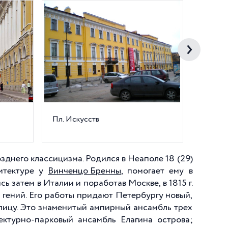
Пл. Искусств
Дворцо
зднего классицизма. Родился в Неаполе 18 (29)
хитектуре у
Винченцо Бренны
, помогает ему в
сь затем в Италии и поработав Москве, в 1815 г.
 гений. Его работы придают Петербургу новый,
ицу. Это знаменитый ампирный ансамбль трех
ектурно-парковый ансамбль Елагина острова;