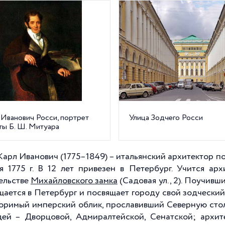
 Иванович Росси, портрет
Улица Зодчего Росси
ты Б. Ш. Митуара
Карл Иванович (1775–1849) – итальянский архитектор по
я 1775 г. В 12 лет привезен в Петербург. Учится ар
ельстве
Михайловского замка
(Садовая ул., 2). Поучивши
щается в Петербург и посвящает городу свой зодческий
оримый имперский облик, прославивший Северную стол
ей – Дворцовой, Адмиралтейской, Сенатской; архит