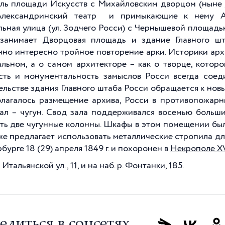
ль площади Искусств с Михайловским дворцом (ныне
Александринский театр и примыкающие к нему Але
льная улица (ул. Зодчего Росси) с Чернышевой площадь
занимает Дворцовая площадь и здание Главного шт
но интересно тройное повторение арки. Историки арх
альном, а о самом архитекторе – как о творце, котор
сть и монументальность замыслов Росси всегда соеди
ельстве здания Главного штаба Росси обращается к нов
лагалось размещение архива, Росси в противопожар
ал – чугун. Свод зала поддерживался восемью больш
ть две чугунные колонны. Шкафы в этом помещении был
же предлагает использовать металлические стропила дл
бурге 18 (29) апреля 1849 г. и похоронен в
Некрополе XV
Итальянской ул., 11, и на наб. р. Фонтанки, 185.
елиться в соцсетях