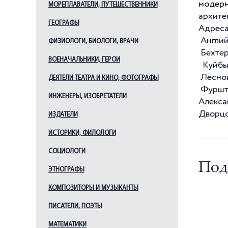
модерн
МОРЕПЛАВАТЕЛИ, ПУТЕШЕСТВЕННИКИ
Ильин Л. А.
архите
ГЕОГРАФЫ
Кавос А. К.
Адреса
Англий
Каменский В. А.
ФИЗИОЛОГИ, БИОЛОГИ, ВРАЧИ
Бехтер
Камерон Ч.
ВОЕНАЧАЛЬНИКИ, ГЕРОИ
Куйбыш
Кваренги Дж.
Лесной
ДЕЯТЕЛИ ТЕАТРА И КИНО, ФОТОГРАФЫ
Квасов А. В.
Фуршта
ИНЖЕНЕРЫ, ИЗОБРЕТАТЕЛИ
Алекса
Китнер И. С.
Дворцо
ИЗДАТЕЛИ
Кокоринов А. Ф.
Косяков В. А.
ИСТОРИКИ, ФИЛОЛОГИ
Лансере Н. Е.
СОЦИОЛОГИ
Леблон Ж.-Б.
Под
ЭТНОГРАФЫ
Лидваль Ф. И.
КОМПОЗИТОРЫ И МУЗЫКАНТЫ
Львов Н. А.
ПИСАТЕЛИ, ПОЭТЫ
Мельцер Р. Ф.
Менелас А. А.
МАТЕМАТИКИ