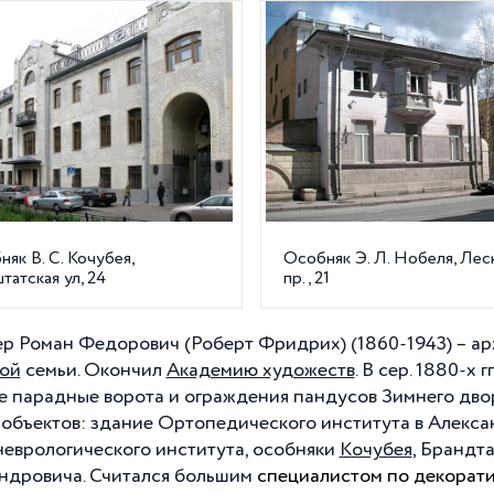
як В. С. Кочубея,
Особняк Э. Л. Нобеля, Лес
атская ул, 24
пр., 21
р Роман Федорович (Роберт Фридрих) (1860-1943) – ар
ой
семьи. Окончил
Академию художеств
. В сер. 1880-х 
е парадные ворота и ограждения пандусов Зимнего двор
 объектов: здание Ортопедического института в Алекса
еврологического института, особняки
Кочубея
, Брандт
ндровича. Считался большим
специалистом по декорат