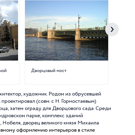
ной
Дворцовый мост
Дворец
Алексан
54
хитектор, художник. Родом из обрусевшей
гг. проектировал (совм. с Н. Горностаевым)
ца, затем ограду для Дворцового сада. Среди
ндровском парке, комплекс зданий
а, Нобеля, дворец великого князя Михаила
ивному оформлению интерьеров в стиле