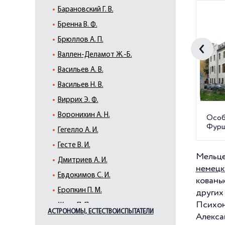
Барановский Г. В.
Бренна В. Ф.
Брюллов А. П.
Валлен-Деламот Ж.-Б.
Васильев А. В.
Васильев Н. В.
Виррих Э. Ф.
Воронихин А. Н.
Особн
Фуршт
Гегелло А. И.
Гесте В. И.
Мельце
Дмитриев А. И.
немецк
Евдокимов С. И.
кованы
Еропкин П. М.
других
Психон
Жако П. П.
АСТРОНОМЫ, ЕСТЕСТВОИСПЫТАТЕЛИ
Алекса
Земцов М. Г.