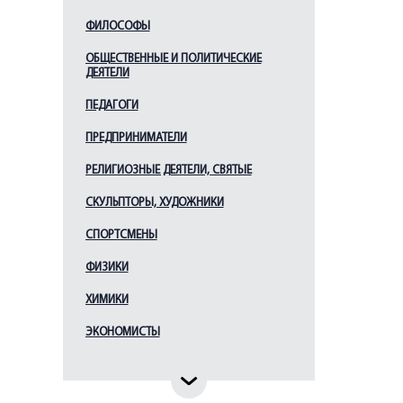
Месмахер М. Е.
ФИЛОСОФЫ
Монферран О.
ОБЩЕСТВЕННЫЕ И ПОЛИТИЧЕСКИЕ
ДЕЯТЕЛИ
Парланд А. А.
Растрелли Б. Ф. (В.В.)
ПЕДАГОГИ
Ринальди А.
ПРЕДПРИНИМАТЕЛИ
Росси К. И.
РЕЛИГИОЗНЫЕ ДЕЯТЕЛИ, СВЯТЫЕ
Руска Л.
СКУЛЬПТОРЫ, ХУДОЖНИКИ
Свиньин В. Ф.
СПОРТСМЕНЫ
Старов И. Е.
Стасов В. П.
ФИЗИКИ
Таманян А. И.
ХИМИКИ
Тома де Томон Ж.
ЭКОНОМИСТЫ
Тон К. А.
Трезини Д.
Фомин И. А.