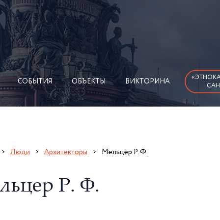
«ЭТНОКА
СОБЫТИЯ
ОБЪЕКТЫ
ВИКТОРИНА
САН
Люди
Архитекторы
Мельцер Р. Ф.
льцер Р. Ф.