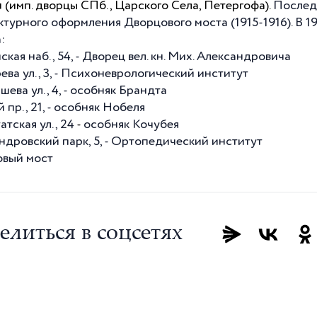
 (имп. дворцы СПб., Царского Села, Петергофа).
Последн
ктурного оформления Дворцового моста (1915-1916). В
19
:
ская наб., 54, - Дворец вел. кн. Мих. Александровича
ева ул., 3, - Психоневрологический институт
ева ул., 4, - особняк Брандта
 пр., 21, - особняк Нобеля
тская ул., 24
-
особняк Кочубея
ндровский парк, 5, - Ортопедический институт
вый мост
елиться в соцсетях