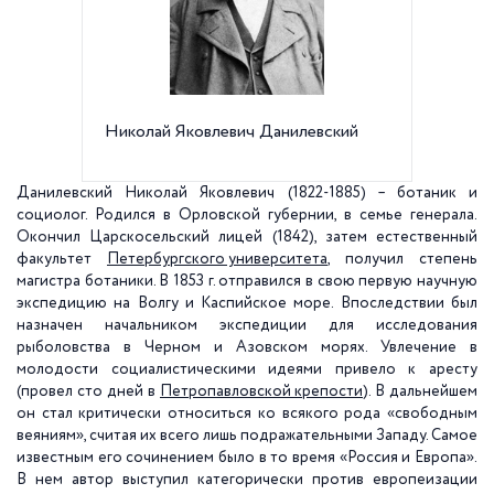
Николай Яковлевич Данилевский
Санкт-
государ
Универс
Данилевский Николай Яковлевич (1822-1885) – ботаник и
социолог. Родился в Орловской губернии, в семье генерала.
Окончил Царскосельский лицей (1842), затем естественный
факультет
Петербургского университета
, получил степень
магистра ботаники. В
1853 г
. отправился в свою первую научную
экспедицию на Волгу и Каспийское море. Впоследствии был
назначен начальником экспедиции для исследования
рыболовства в Черном и Азовском морях. Увлечение в
молодости социалистическими идеями привело к аресту
(провел сто дней в
Петропавловской крепости
). В дальнейшем
он стал критически относиться ко всякого рода «свободным
веяниям», считая их всего лишь подражательными Западу. Самое
известным его сочинением было в то время «Россия и Европа».
В нем автор выступил категорически против европеизации