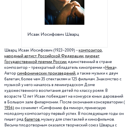
Исаак Иосифович Шварц
Государ
Н.А. Ри
Театрал
Шварц Исаак Иосифович
(1923–2009) –
композитор
,
народный артист Российской Федерации
,
лауреат
Государственной премии России
, единственный в стране
композитор – трехкратный обладатель кинопремии
«
Ника
»
.
Автор
симфонических произведений
, а также музыки к двум
балетам, более чем 35 спектаклям и 125 фильмам. Знакомство с
музыкой у него началось в ленинградском Доме
художественного воспитания детей по классу рояля. В
возрасте 12 лет Исаак побеждает на конкурсе юных дарований
в Большом зале
филармонии
.
После окончания консерватории (
1954)
он
сочиняет «
Симфонию фа минор
», принесшую
молодому композитору первый успех. В последующие годы он
пишет ряд
балетов
, музыку для спектаклей и кинофильмов.
Весьма плодотворным оказался творческий союз Шварца с