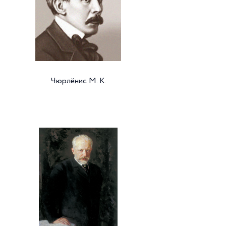
Чюрлёнис М. К.