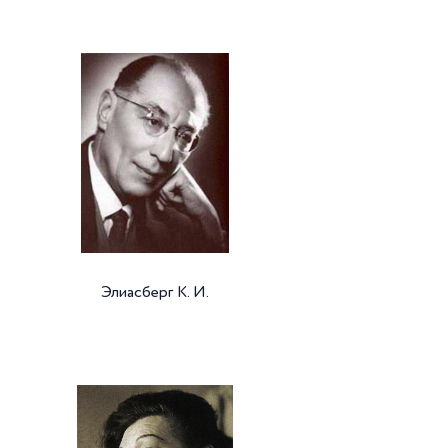
Элиасберг К. И.