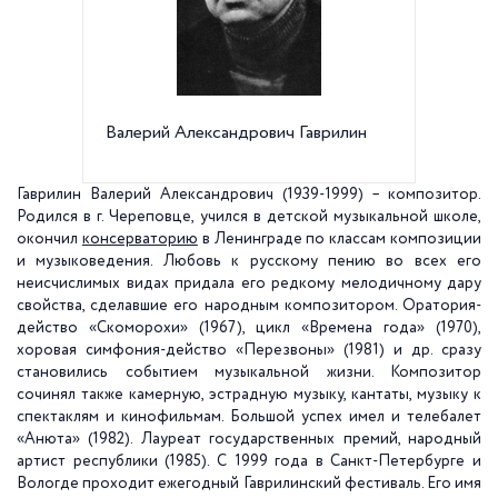
Валерий Александрович Гаврилин
Санкт-
Гаврилин Валерий Александрович (1939-1999) – композитор.
Родился в г. Череповце, учился в детской музыкальной школе,
окончил
консерваторию
в Ленинграде по классам композиции
и музыковедения. Любовь к русскому пению во всех его
неисчислимых видах придала его редкому мелодичному дару
свойства, сделавшие его народным композитором. Оратория-
действо «Скоморохи» (1967), цикл «Времена года» (1970),
хоровая симфония-действо «Перезвоны» (1981) и др. сразу
становились событием музыкальной жизни. Композитор
сочинял также камерную, эстрадную музыку, кантаты, музыку к
спектаклям и кинофильмам. Большой успех имел и телебалет
«Анюта» (1982). Лауреат государственных премий, народный
артист республики (1985). С 1999 года в Санкт-Петербурге и
Вологде проходит ежегодный Гаврилинский фестиваль. Его имя