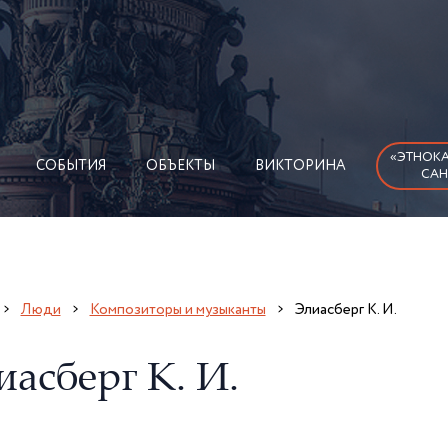
«ЭТНОКА
СОБЫТИЯ
ОБЪЕКТЫ
ВИКТОРИНА
САН
Люди
Композиторы и музыканты
Элиасберг К. И.
иасберг К. И.