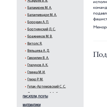
Асафьев Б. В.
исполн
коман
Балакирев М. А.
подавл
Баланчивадзе М. А.
фашист
Бородин А. П.
Мемори
Бортнянский Д. С.
Бражников М. В.
Витолс Я.
Вяльцева А. Д.
Под
Гаврилин В. А.
Глазунов А. К.
Глинка М. И.
Глиэр Р. М.
Гулак-Артемовский С. С.
Даргомыжский А. С.
ПИСАТЕЛИ, ПОЭТЫ
Дунаевский И. О.
МАТЕМАТИКИ