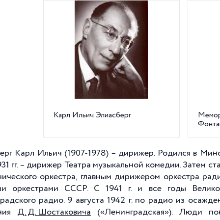
Карл Ильич Элиасберг
Мемори
Фонтан
ерг Карл Ильич (1907-1978) – дирижер. Родился в Ми
931 гг. – дирижер Театра музыкальной комедии. Затем 
ического оркестра, главным дирижером оркестра радио
ми оркестрами СССР. С
1941 г
. и все годы Велико
радского радио. 9 августа
1942 г
. по радио из осажде
ния
Д. Д. Шостаковича
(«Ленинградская»). Люди по